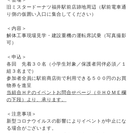
旧ミスタードーナツ福井駅前店跡地周辺（駅前電車通
り側の仮囲い入口に集合してください）
＜内容＞
解体工事現場見学・建設重機の運転席試乗（写真撮影
可）
＜申込＞
各回 先着３０名（小学生対象／保護者同伴必須／１
組３名まで）
参加者全員に駅前商店街で利用できる５００円のお買
物券を進呈
当組合ＨＰのイベントお問合せページ（※ＨＯＭＥ欄
の下段）より、承ります。
＜注意事項＞
新型コロナウイルスの影響によりイベントが中止にな
る場合がございます。