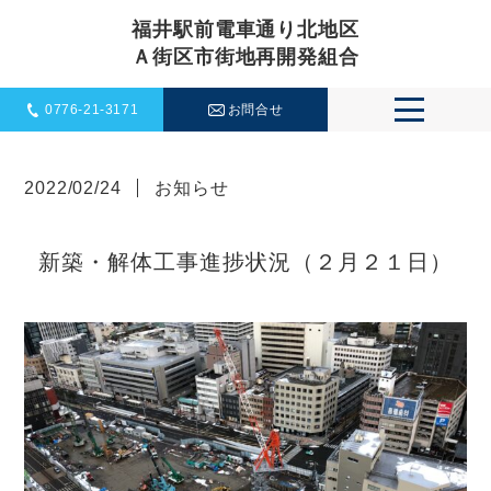
福井駅前電車通り北地区
Ａ街区市街地再開発組合
0776-21-3171
お問合せ
イベントお問い合わせ
一般お問い合わせ
2022/02/24
お知らせ
新築・解体工事進捗状況（２月２１日）