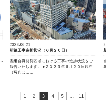
2023.06.21
2
新築工事進捗状況（６月２０日）
当組合再開発区域における工事の進捗状況をご
報告いたします。 ●２０２３年６月２０日現在
（写真は……
1
2
3
4
5
…
11